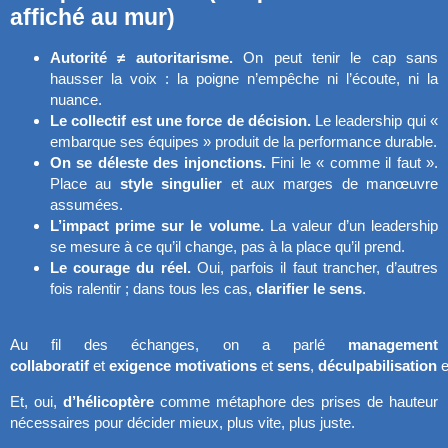
affiché au mur)
Autorité ≠ autoritarisme.
On peut tenir le cap sans
hausser la voix : la poigne n’empêche ni l’écoute, ni la
nuance.
Le collectif est une force de décision.
Le leadership qui «
embarque ses équipes » produit de la performance durable.
On se déleste des injonctions.
Fini le « comme il faut ».
Place au
style singulier
et aux marges de manœuvre
assumées.
L’impact prime sur le volume.
La valeur d’un leadership
se mesure à ce qu’il change, pas à la place qu’il prend.
Le courage du réel.
Oui, parfois il faut trancher, d’autres
fois ralentir ; dans tous les cas,
clarifier le sens
.
Au fil des échanges, on a parlé
management
collaboratif
et
exigence
motivations
et
sens
,
déculpabilisation
e
Et, oui,
d’hélicoptère
comme métaphore des prises de hauteur
nécessaires pour décider mieux, plus vite, plus juste.